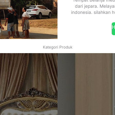
dari jepara. Melaya
indonesia. silahkan h
H
Kategori Produk