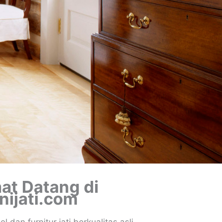
at Datang di
nijati.com
 dan furnitur jati berkualitas asli