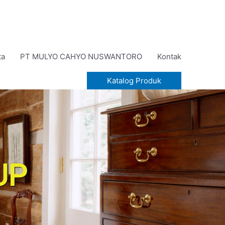
ta
PT MULYO CAHYO NUSWANTORO
Kontak
Katalog Produk
:
MODEL
KURSI
KAYU
MINIMALIS
2017
UP