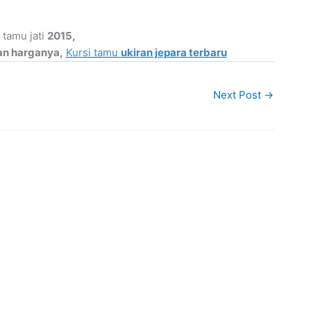
 tamu jati
2015,
an harganya,
Kursi tamu
ukiran jepara terbaru
Next Post
→