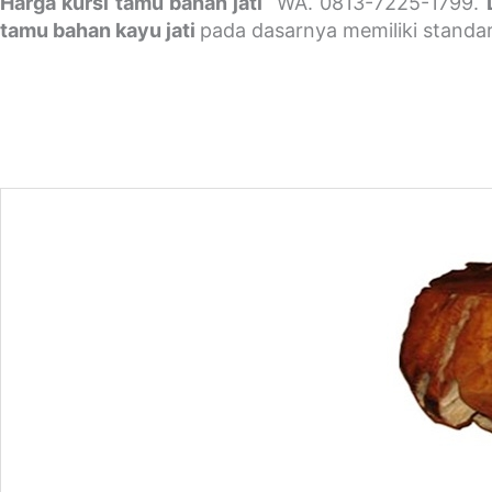
Harga kursi tamu bahan jati
WA. 0813-7225-1799.
tamu bahan kayu jati
pada dasarnya memiliki standar