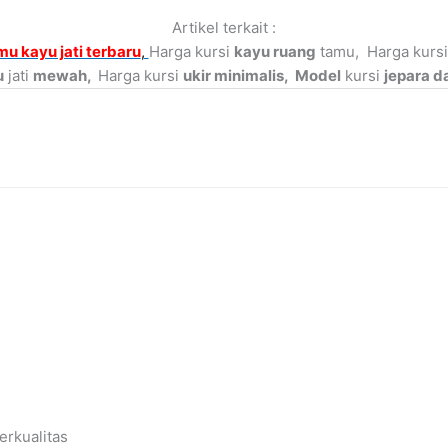
Artikel terkait :
mu kayu jati terbaru
,
Harga kursi
kayu ruang
tamu, Harga kursi
u
jati
mewah,
Harga kursi
ukir minimalis, Model
kursi
jepara d
rkualitas