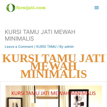
Skip
Main
to
content
Men
KURSI TAMU JATI MEWAH
MINIMALIS
Leave a Comment
/
KURSI TAMU
/ By
admin
KURSI TAMU JATI
MEWAH
MINIMALIS