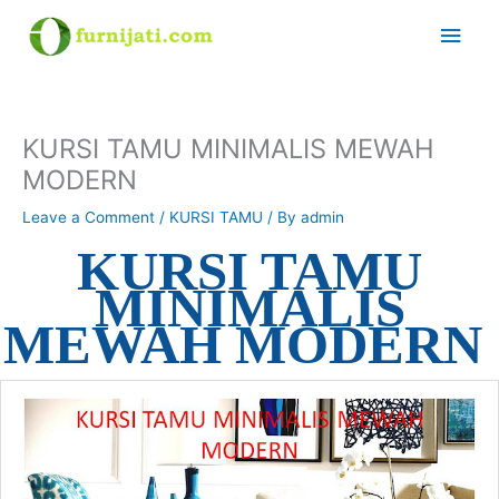
Skip
Main
to
content
Men
KURSI TAMU MINIMALIS MEWAH
MODERN
Leave a Comment
/
KURSI TAMU
/ By
admin
KURSI TAMU
MINIMALIS
MEWAH MODERN