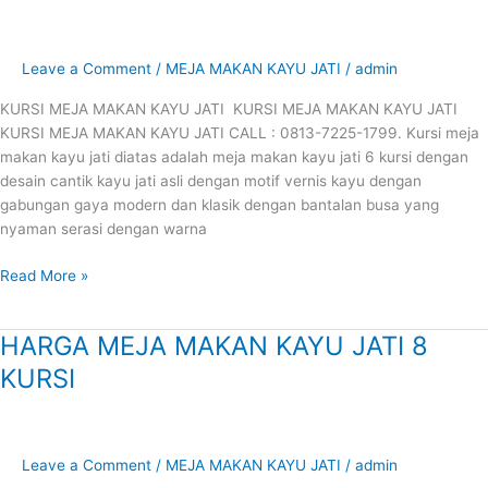
MEJA
MAKAN
KAYU
Leave a Comment
/
MEJA MAKAN KAYU JATI
/
admin
JATI
KURSI MEJA MAKAN KAYU JATI KURSI MEJA MAKAN KAYU JATI
KURSI MEJA MAKAN KAYU JATI CALL : 0813-7225-1799. Kursi meja
makan kayu jati diatas adalah meja makan kayu jati 6 kursi dengan
desain cantik kayu jati asli dengan motif vernis kayu dengan
gabungan gaya modern dan klasik dengan bantalan busa yang
nyaman serasi dengan warna
Read More »
HARGA MEJA MAKAN KAYU JATI 8
HARGA
MEJA
KURSI
MAKAN
KAYU
JATI
8
Leave a Comment
/
MEJA MAKAN KAYU JATI
/
admin
KURSI