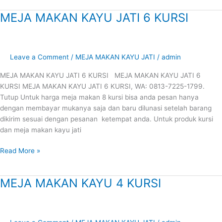
MEJA MAKAN KAYU JATI 6 KURSI
MEJA
MAKAN
KAYU
JATI
Leave a Comment
/
MEJA MAKAN KAYU JATI
/
admin
6
KURSI
MEJA MAKAN KAYU JATI 6 KURSI MEJA MAKAN KAYU JATI 6
KURSI MEJA MAKAN KAYU JATI 6 KURSI, WA: 0813-7225-1799.
Tutup Untuk harga meja makan 8 kursi bisa anda pesan hanya
dengan membayar mukanya saja dan baru dilunasi setelah barang
dikirim sesuai dengan pesanan ketempat anda. Untuk produk kursi
dan meja makan kayu jati
Read More »
MEJA MAKAN KAYU 4 KURSI
MEJA
MAKAN
KAYU
4