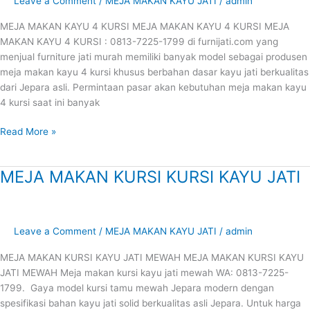
Leave a Comment
/
MEJA MAKAN KAYU JATI
/
admin
KURSI
MEJA MAKAN KAYU 4 KURSI MEJA MAKAN KAYU 4 KURSI MEJA
MAKAN KAYU 4 KURSI : 0813-7225-1799 di furnijati.com yang
menjual furniture jati murah memiliki banyak model sebagai produsen
meja makan kayu 4 kursi khusus berbahan dasar kayu jati berkualitas
dari Jepara asli. Permintaan pasar akan kebutuhan meja makan kayu
4 kursi saat ini banyak
Read More »
MEJA MAKAN KURSI KURSI KAYU JATI
MEJA
MAKAN
KURSI
KURSI
Leave a Comment
/
MEJA MAKAN KAYU JATI
/
admin
KAYU
JATI
MEJA MAKAN KURSI KAYU JATI MEWAH MEJA MAKAN KURSI KAYU
JATI MEWAH Meja makan kursi kayu jati mewah WA: 0813-7225-
1799. Gaya model kursi tamu mewah Jepara modern dengan
spesifikasi bahan kayu jati solid berkualitas asli Jepara. Untuk harga