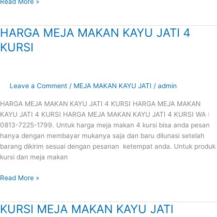
Read More »
HARGA MEJA MAKAN KAYU JATI 4
HARGA
MEJA
KURSI
MAKAN
KAYU
JATI
4
Leave a Comment
/
MEJA MAKAN KAYU JATI
/
admin
KURSI
HARGA MEJA MAKAN KAYU JATI 4 KURSI HARGA MEJA MAKAN
KAYU JATI 4 KURSI HARGA MEJA MAKAN KAYU JATI 4 KURSI WA :
0813-7225-1799. Untuk harga meja makan 4 kursi bisa anda pesan
hanya dengan membayar mukanya saja dan baru dilunasi setelah
barang dikirim sesuai dengan pesanan ketempat anda. Untuk produk
kursi dan meja makan
Read More »
KURSI MEJA MAKAN KAYU JATI
KURSI