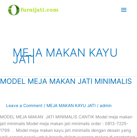
Skip
Main
to
content
Men
MEJA MAKAN KAYU
JATI
MODEL MEJA MAKAN JATI MINIMALIS
MODEL
MEJA
MAKAN
JATI
Leave a Comment
/
MEJA MAKAN KAYU JATI
/
admin
MINIMALIS
MODEL MEJA MAKAN JATI MINIMALIS CANTIK Model meja makan
jati minimalis Model meja makan jati minimalis order : 0813-7225-
1799 . Model meja makan kayu jati minimalis dengan desain yang