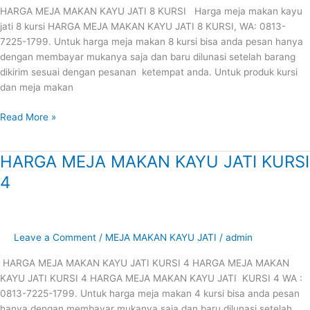
HARGA MEJA MAKAN KAYU JATI 8 KURSI Harga meja makan kayu
jati 8 kursi HARGA MEJA MAKAN KAYU JATI 8 KURSI, WA: 0813-
7225-1799. Untuk harga meja makan 8 kursi bisa anda pesan hanya
dengan membayar mukanya saja dan baru dilunasi setelah barang
dikirim sesuai dengan pesanan ketempat anda. Untuk produk kursi
dan meja makan
Read More »
HARGA MEJA MAKAN KAYU JATI KURSI
HARGA
MEJA
4
MAKAN
KAYU
JATI
KURSI
Leave a Comment
/
MEJA MAKAN KAYU JATI
/
admin
4
HARGA MEJA MAKAN KAYU JATI KURSI 4 HARGA MEJA MAKAN
KAYU JATI KURSI 4 HARGA MEJA MAKAN KAYU JATI KURSI 4 WA :
0813-7225-1799. Untuk harga meja makan 4 kursi bisa anda pesan
hanya dengan membayar mukanya saja dan baru dilunasi setelah