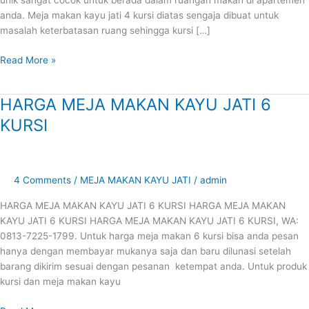
unik sangat cocok untuk berada dalam ruangan makan di apartemen
anda. Meja makan kayu jati 4 kursi diatas sengaja dibuat untuk
masalah keterbatasan ruang sehingga kursi […]
Read More »
HARGA MEJA MAKAN KAYU JATI 6
HARGA
MEJA
KURSI
MAKAN
KAYU
JATI
6
4 Comments
/
MEJA MAKAN KAYU JATI
/
admin
KURSI
HARGA MEJA MAKAN KAYU JATI 6 KURSI HARGA MEJA MAKAN
KAYU JATI 6 KURSI HARGA MEJA MAKAN KAYU JATI 6 KURSI, WA:
0813-7225-1799. Untuk harga meja makan 6 kursi bisa anda pesan
hanya dengan membayar mukanya saja dan baru dilunasi setelah
barang dikirim sesuai dengan pesanan ketempat anda. Untuk produk
kursi dan meja makan kayu